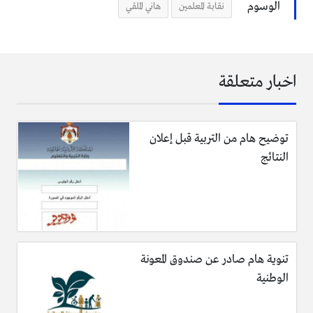
الوسوم
نقابة المعلمين
هاني الملقي
اخبار متعلقة
يلتقي رئيس الوزراء هاني الملقي في دار رئاسة الوزراء نقيب
المعلمين،
وعدد من أعضاء النقابة، في الاثناء، فيما حضر في اللقاء
توضيح هام من التربية قبل إعلان
وزير التربية والتعليم عمر الرزاز والناطق الرسمي بإسم الحكومة
النتائج
الوزير محمد المومني، وكانت نقابة المعلمين، قالت أن رئيس
الوزراء، الدكتور هاني الملقي سوف يلتقي مجلس نقابة المعلمين،
وذلك بعد أيام من تلويح مجلس النقابة في جلسة طارئة ببدء
إضراب عام مفتوح مطلع العام الدراسي
(2017/2018)، في حال
عدم تنفيذ مطالب عدة، كان أبرزها رفض تعديلات نظام الخدمة
تنوية هام صادر عن صندوق المعونة
المدنية وأعتبارها مجحفة بحق القطاع العام والخاص، والأخذ
الوطنية
بمقترحات نقابة المعلمين الأردنيين حول هذة التعديلات.