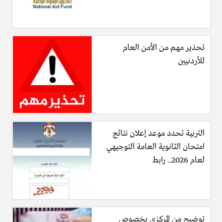
كما يطالب المجلس بإقرار التشريعات المرفوعة من نقابة المعلمين
حسب الأطر القانونية، وهي قانون نقابة المعلمين تعديلات قانون
النقابة التي أقرت في الدورة المركزية الأولى وأمن حماية المعلم،
ونظام مزاولة المهنة، ونظام المالي الإداري وصندق ضمان التربية(
تحذير مهم من الأمن العام
مكافأة نهاية الخدمة 15 ضعفا للراتب.
للأردنيين
وجاء في المطالبة كذلك تنفيذ مقترحات المقدمة من نقابة المعلمين
على نظام التأمين الصحي، ورفع علاوة التعليم من 100% إلى
150%.
التربية تحدد موعد إعلان نتائج
امتحان الثانوية العامة التوجيهي
لعام 2026.. رابط
توضيح من المركزي بخصوص