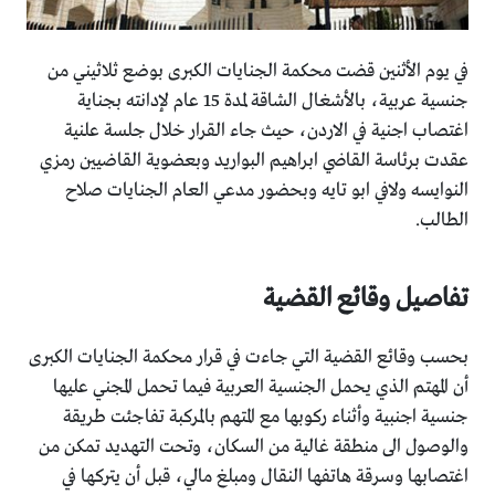
في يوم الأثنين قضت محكمة الجنايات الكبرى بوضع ثلاثيني من
جنسية عربية، بالأشغال الشاقة لمدة 15 عام لإدانته بجناية
اغتصاب اجنية في الاردن، حيث جاء القرار خلال جلسة علنية
عقدت برئاسة القاضي ابراهيم البواريد وبعضوية القاضيين رمزي
النوايسه ولافي ابو تايه وبحضور مدعي العام الجنايات صلاح
الطالب.
تفاصيل وقائع القضية
بحسب وقائع القضية التي جاءت في قرار محكمة الجنايات الكبرى
أن المهتم الذي يحمل الجنسية العربية فيما تحمل المجني عليها
جنسية اجنبية وأثناء ركوبها مع المتهم بالمركبة تفاجئت طريقة
والوصول الى منطقة غالية من السكان، وتحت التهديد تمكن من
اغتصابها وسرقة هاتفها النقال ومبلغ مالي، قبل أن يتركها في