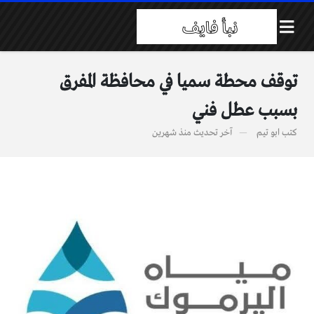
توقف محطة سميا في محافظة المفرق
بسبب عطل فني
كتب
ابو تيم
آخر تحديث
منذ شهرين