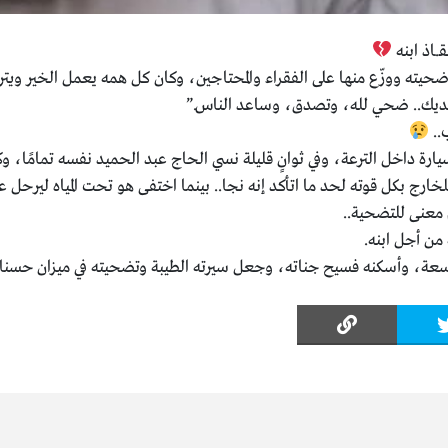
ـاذ ابنه
حيته ووزّع منها على الفقراء والمحتاجين، وكان كل همه يعمل الخير ويت
 مديك.. ضحي لله، وتصدق، وساعد الناس.”
ب..
لسيارة داخل الترعة، وفي ثوانٍ قليلة نسي الحاج عبد الحميد نفسه تمامًا، وكل
للخارج بكل قوته لحد ما اتأكد إنه نجا.. بينما اختفى هو تحت المياه ليرحل عن
معنى للتضحية..
ن أجل ابنه.
سعة، وأسكنه فسيح جناته، وجعل سيرته الطيبة وتضحيته في ميزان حسنا