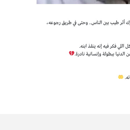
رك أثر طيب بين الناس.. وحتى في طريق رجوعه،
 اللي فكر فيه إنه ينقذ ابنه.
 الدنيا ببطولة وإنسانية نادرة.
ته.