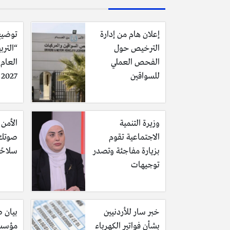
إعلان هام من إدارة
توضيح
الترخيص حول
“الترب
الفحص العملي
للسواقين
2027 وحقيقة تأجيله
وزيرة التنمية
الأمن 
الاجتماعية تقوم
صوتك 
بزيارة مفاجئة وتصدر
سلاحًا
توجيهات
خبر سار للأردنيين
بيان 
بشأن فواتير الكهرباء
مؤسسة