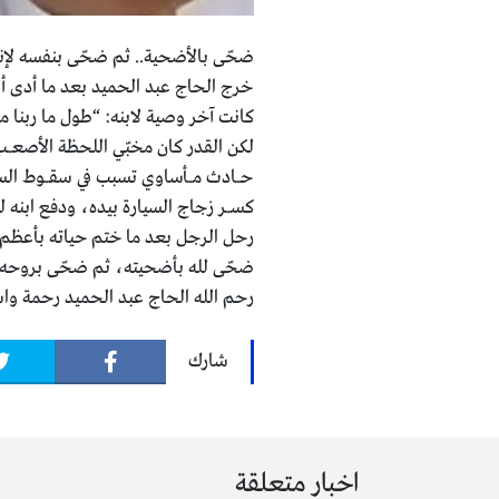
ضحّى بالأضحية.. ثم ضحّى بنفسه لإنقـ.
خرج الحاج عبد الحميد بعد ما أدى أض
كانت آخر وصية لابنه: “طول ما ربنا
لكن القدر كان مخبّي اللحظة الأصعــ.ـ
حــ.ـادث مــ.ـأساوي تسبب في سقــ.ـوط ا
كســ.ـر زجاج السيارة بيده، ودفع ابنه 
رحل الرجل بعد ما ختم حياته بأعظم 
ضحّى لله بأضحيته، ثم ضحّى بروحه م
رحم الله الحاج عبد الحميد رحمة وا
شارك
اخبار متعلقة