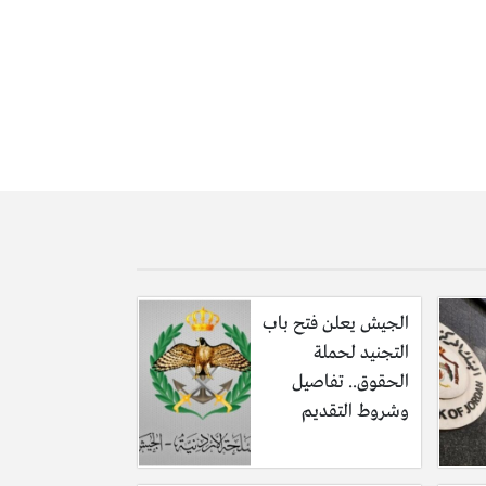
زية التشغيلية وتقديم أفضل الخدمات للمسافرين
لإجراءات الاستباقية اللازمة لمواجهة أي زيادة
الصيف الذي يشهد نشاطًا متزايدًا وعودة أعداد
الجيش يعلن فتح باب
التجنيد لحملة
الحقوق.. تفاصيل
ون والتنسيق المشترك بين مختلف الأجهزة يسهم في
وشروط التقديم