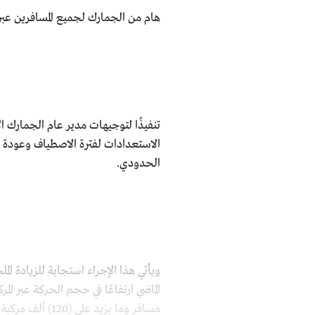
هام من الجمارك لجميع المسافرين عب
تنفيذًا لتوجيهات مدير عام الجمارك ا
الاستعدادات لفترة الاصطياف وعودة ا
الحدودي.
ويأتي هذا الإجراء استجابة للزيادة ا
مسافر وما يزيد على (120) ألف مركبة، بالإضافة إلى أكثر من (50) ألف شاحنة نقل بضائع.