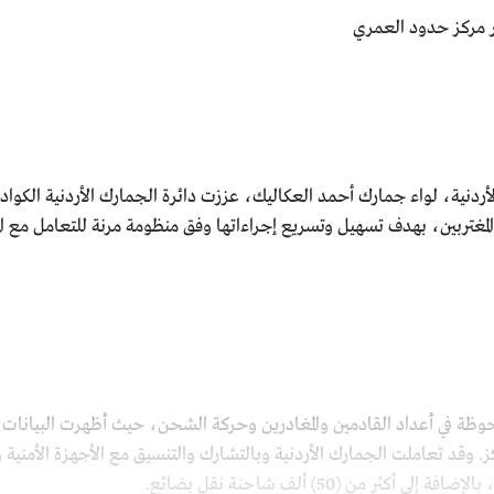
ر مركز حدود العمري
لأردنية، لواء جمارك أحمد العكاليك، عززت دائرة الجمارك الأردنية الكوا
لمغتربين، بهدف تسهيل وتسريع إجراءاتها وفق منظومة مرنة للتعامل مع ال
لملحوظة في أعداد القادمين والمغادرين وحركة الشحن، حيث أظهرت البيان