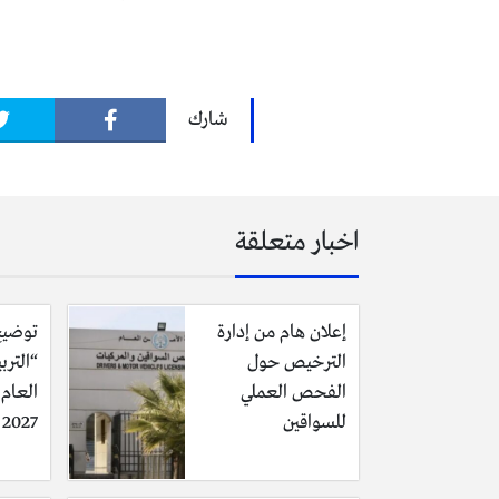
وأكدت دائرة الجمارك الأردنية أن تع
شارك
والمستثمرين وقطاع النقل، مع المحافظة
اخبار متعلقة
وأشار العكاليك إلى أن دائرة الجمارك 
متوقعة في أعداد المسافرين والشحن، 
كبيرة من أبناء الوطن المغتربين.
إعلان هام من إدارة
توضيح
الترخيص حول
“الترب
الفحص العملي
وثمّنت الجمارك الأردنية جهود جميع ا
للسواقين
2027 وحقيقة تأجيله
تقديم خدمات نوعية تعكس الصورة الحض