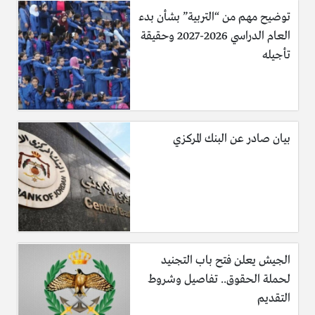
توضيح مهم من “التربية” بشأن بدء
سوق العمل الامريكي، وتكون صداقات جيدة، وتوفر
العام الدراسي 2026-2027 وحقيقة
مسلتزمات حياتك المعيشية.
تأجيله
الحصول على عمل في امريكا
بعد الوصول سواء كــ مهاجر أو
لاجئ تم توطينه،قد يكون صعباً بعض الشيئ، خصوصاً إذا
كانت لغتك الانجليزية مقبولة، أما في حال كانت لغتك جيدة
فسوف تكون فرصة حصولك على عمل في امريكا أفضل،
لذلك ننصح من تكون اللغة الانجليزية ضعيفة، حتى لو كان
بيان صادر عن البنك المركزي
الاجر ضعيف بعض الشيئ، لأن هذا النوع من العمل سوف
ينمي مهاراتك اللغوية بشكل جيد.
حاول تكون صداقات جيدة في امريكا، لانها من المؤكد أنها
سوف تساعدك في التأقلم مع المجتمع الامريكي.
الجيش يعلن فتح باب التجنيد
لحملة الحقوق.. تفاصيل وشروط
التقديم