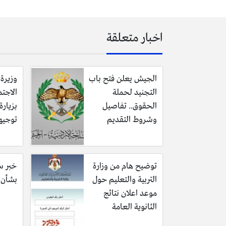
اخبار متعلقة
الجيش يعلن فتح باب
وزيرة 
التجنيد لحملة
الاجتم
الحقوق.. تفاصيل
بزيار
وشروط التقديم
توجيه
توضيح هام من وزارة
خبر سا
التربية والتعليم حول
بشأن ف
موعد اعلان نتائج
الثانوية العامة