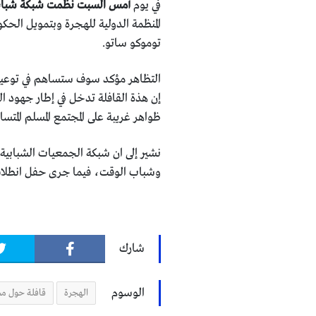
في يوم
أمس السبت نظمت شبكة شبابي
المنظمة الدولية للهجرة وبتمويل الحكو
توموكو ساتو.
التظاهر مؤكد سوف ستساهم في توعية 
إن هذة القافلة تدخل في إطار جهود الش
ظواهر غريبة على المجتمع المسلم المتسا
نشير إلى ان شبكة الجمعيات الشبابية 
وشباب الوقت، فيما جرى حفل انطلاقة
شارك
الوسوم
الهجرة
قافلة حول مخ