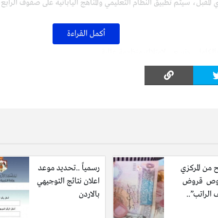
سي المقبل، سيتم تطبيق النظام التعليمي والمناهج اليابانية على صفوف الرا
أكمل القراءة
 والتعليم الفني، عن نهضة شاملة في المناهج الدراسية المصرية، مؤكداً أن الوزارة غيرت 4
 من المركزي
رسمياً ..تحديد موعد
ص قروض
اعلان نتائج التوجيهي
الراتب”..
بالاردن
تمت وفق معايير عالمية، حيث شملت مناهج اللغة الإنجليزية والتربية الدين
ا يتم تطوير اللغة العربية بناءً على معطيات الميدان التربوي وقياس نتائج 