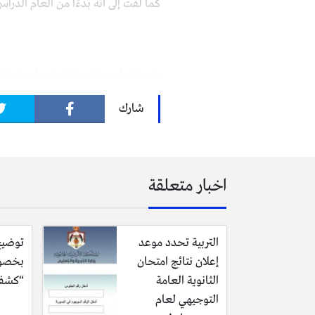
كما لفت إلى أنه بدءًا من العام الدرا
وزير التعليم: تغيير 94 منهجا دراسيا بالكامل.. ونسعى لامتلاك منظومة عالمية
شارك
أعلن محمد عبد اللطيف، وزير التربية والتعليم
اخبار متعلقة
التربية تحدد موعد
توضيح
الميدان مقياس لتغيير المناهج الدراسية
إعلان نتائج امتحان
بخصو
الثانوية العامة
“كشف 
وأوضح عبد اللطيف، أن عملية التطوير 
التوجيهي لعام
لتطوير مناهج العلوم والرياضيات، بينم