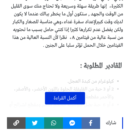
الكثيرة، إنها طريقة سهلة وسريعة ولا تحتاج منك سوى القليل
من الوقت والجهد , ستكون أول ما يخطر ببالك عندما لا يكون
لديك وقت كبيرلإعداد سفرة غداء،وهي مناسبة للصغار والكبار
ولكن يفضل عدم تكرارها كثيرا إذا كنتي حامل بسبب ما تحتويه
من نسبة عالية من فيتامين A، نظرا لأن النسبة العالية من هذا
الفيتامين خلال الحمل تؤثر سلبا على الجنين .
المقادير المطلوبة :
كيلوغرام من كبدة العجل.
2 أو 3 حبة من الفليفلة الحلوة باللون الأخضر، والأصفر،
والأحمر مقطعة شرائح أو مكعبات .
أكمل القراءة
4 أو 6 حبة بصل متوسّطة الحجم مقشر ومقطع لشرائح أو
جوليان .
التالي حسب الرغبة : (
الملح،
البهار المشكل،
الفلفل الأسود،
شارك
كمون، مسحوق جوزة الطيب )