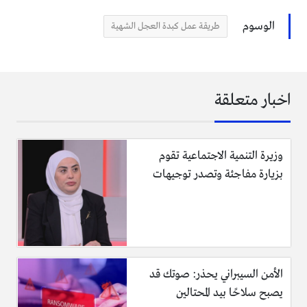
6 أسنان من الثوم المهروس.
الوسوم
طريقة عمل كبدة العجل الشهية
ملعقتان كبيرتان من السمن أو الزيت .
لتنظيف الكبدة نحتاج :
اخبار متعلقة
عصير حبة من الليمون الحامض
ربع كوب من الماء مخلوط مع 4 ملاعق كبيرة خل .
وزيرة التنمية الاجتماعية تقوم
بزيارة مفاجئة وتصدر توجيهات
طريقة التحضير:
نقوم أولا بتنظيف الكبدة بغسلها بالماء الجاري و تقسيمها
لقطع متوسطة على شكل مكعبات أو على شكل أشرطة
طولية حسب الرغبة
ننقع الكبدة بعصير ليمون والماء والخل مده 10 دقائق ثم
الأمن السيبراني يحذر: صوتك قد
نغسلها مرة أخرى ونصفيها جيدا من الماء
يصبح سلاحًا بيد المحتالين