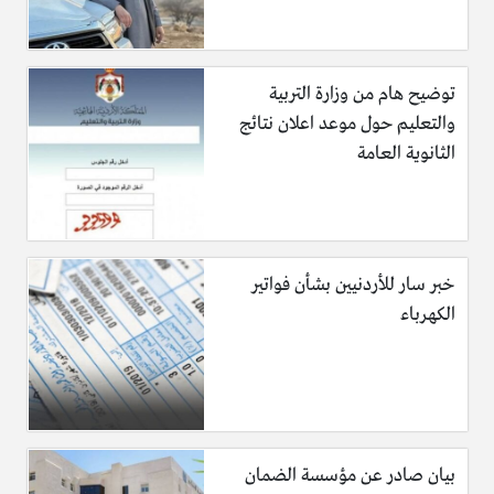
ووجه رئيس الوزراء جعفر حسان بزيادة شهريَّة مقدارها 30 ديناراً
على رواتب الموظَّفين والمتقاعدين المدنيين والعسكريين الذين تقلُّ
توضيح هام من وزارة التربية
رواتبهم عن 600 دينار شهرياً، مثلما وجّه بإيجاد الحيِّز المالي
والتعليم حول موعد اعلان نتائج
ورصد المخصَّصات المطلوبة لتحقيق ذلك في موازنة عام 2027..
الثانوية العامة
خبر سار للأردنيين بشأن فواتير
الكهرباء
بيان صادر عن مؤسسة الضمان