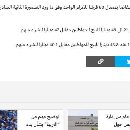
شهدت أسعار الذهب اليوم الاثنين انخفاضا بمعدل 60 قرشا للغرام الواحد وفق ما ورد
 .
هام من إدارة
توضيح مهم من
يص حول
“التربية” بشأن بدء