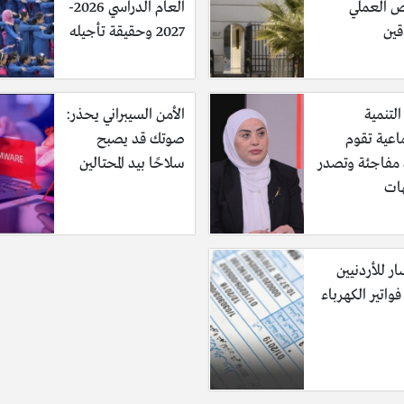
 العملي
العام الدراسي 2026-
قين
2027 وحقيقة تأجيله
التنمية
الأمن السيبراني يحذر:
اعية تقوم
صوتك قد يصبح
ة مفاجئة وتصدر
سلاحًا بيد المحتالين
ات
ر للأردنيين
واتير الكهرباء