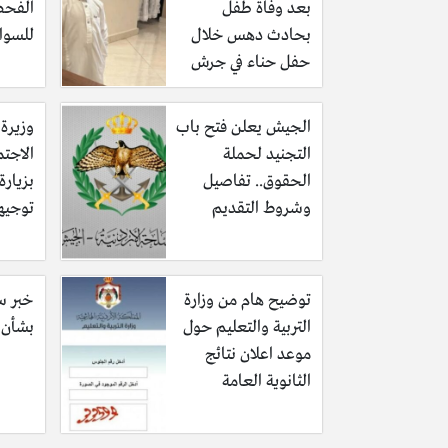
بعد وفاة طفل
الفحص
بحادث دهس خلال
للسوا
حفل حناء في جرش
الجيش يعلن فتح باب
وزيرة 
التجنيد لحملة
الاجتم
الحقوق.. تفاصيل
بزيار
وشروط التقديم
توجيه
توضيح هام من وزارة
خبر سا
التربية والتعليم حول
بشأن ف
موعد اعلان نتائج
الثانوية العامة