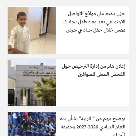
حزن يخيم على مواقع التواصل
الاجتماعي بعد وفاة طفل بحادث
دهس خلال حفل حناء في جرش
والوفيات هم : السيد منذر ممدوح النجار/أبو محمد
وزوجته ام محمد النجار
إعلان هام من إدارة الترخيص حول
الفحص العملي للسواقين
وابنه الشاب محمد منذر النجار
وابنه الشاب عيسى منذر النجار
كما ونعى العديد من رواد مواقع التواصل الاجتماعي المتوفين
توضيح مهم من “التربية” بشأن بدء
سائلين الله عز وجل أن يتغمدهم بواسع رحمته ويسكنهم فسيح
العام الدراسي 2026-2027 وحقيقة
جناته ويلهم أهلهم وذويهم الصبر والسلوان وانا لله وانا اليه
تأجيله