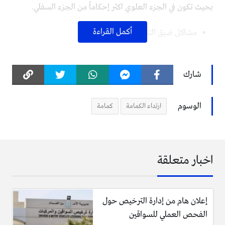
بحيث تكون في الجزء العلوي اكثر إحكاماً من الجزء السفلي.
أكمل القراءة
مشاكل ضيق التنفس
قم في ممارسة تمارين التنفس او قم في البحث عن مكان تقضيه
بمفردك دون ارتداء الكمامة لبعض لحظات.
شارك
البشرة الحساسة
الوسوم
ارتداء الكمامة
كمامة
قم في غسل الكمامة القماشية جيداً بشكل يومي، واستخدم
مرطباً لفتح المسامات وضع في عين الإعتبار عدم وضع المكياج تحت
القناع.
اخبار متعلقة
آلام الأذن وحساسية الجلد
قم في استخدام مواد طبيعية مثل القطن وكن مبدعاً في مكان ربط
إعلان هام من إدارة الترخيص حول
الأشرطة كخياطة أزرار على عصابة الرأس او عمل موصل يمتد من
الفحص العملي للسواقين
وراء الرأس