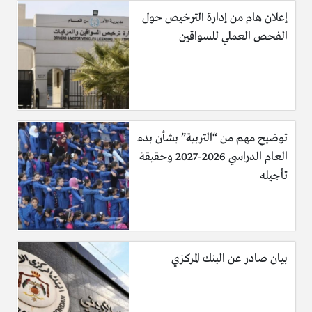
نقطع الليمون إلى شرائح و نضع كافة المكوّنات في وعاء على
إعلان هام من إدارة الترخيص حول
النار ما عدا البقدونس، ثمّ نتركها حتى تغلي غلوة واحدة.
الفحص العملي للسواقين
نترك الخليط حتى يبرد ثمّ نضيف كمية البقدونس إلى المزيج.
نصفي المزيج باستخدام مصفاة ونحتفظ بالمزيج في إناء من
الزجاج وليس من البلاستيك، ثمّ نحفظه في الثلاجة.
نشرب مقدار فنجان من القهوة من هذا المزيج لثلاث مرات في
اليوم قبل أو بعد الوجبات الأساسية مع ضرورة الاستمرار
على هذه الوصفة حتى الوصول إلى النتيجة المطلوبة.
توضيح مهم من “التربية” بشأن بدء
العام الدراسي 2026-2027 وحقيقة
تأجيله
بيان صادر عن البنك المركزي