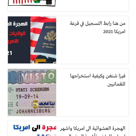
من هنا رابط التسجيل في قرعة
امريكا 2021
فيزا شنغن وكيفية استخراجها
للعُمانيين
الهجرة العشوائية الى امريكا واشهر