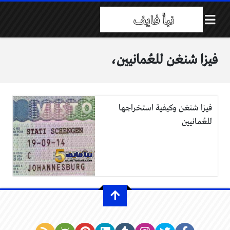
فيزا شنغن للعُمانيين،
فيزا شنغن وكيفية استخراجها
للعُمانيين