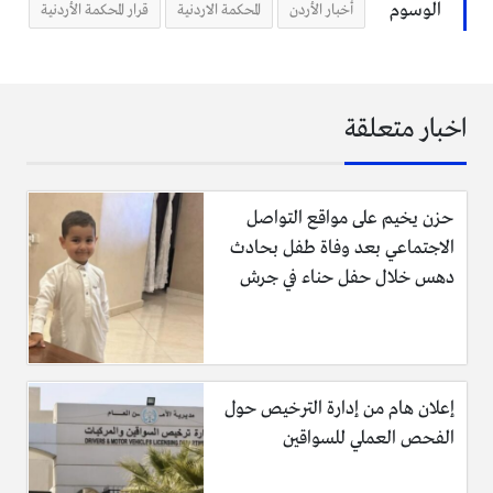
الوسوم
أخبار الأردن
المحكمة الاردنية
قرار المحكمة الأردنية
الأردنية، قد تضمنت استهداف أي طائرة اجنبية تهبط من مطار
ماركا العسكري، واستهداف عدة سفارات اجنبية، إضافة إلى
تفجير خط كهرباء ضغط عالي يمر في منطقة الغور الأردني بإتجاه
الضفة الغربية.
اخبار متعلقة
(عربية SKY NEWS )
حزن يخيم على مواقع التواصل
الاجتماعي بعد وفاة طفل بحادث
دهس خلال حفل حناء في جرش
إعلان هام من إدارة الترخيص حول
الفحص العملي للسواقين