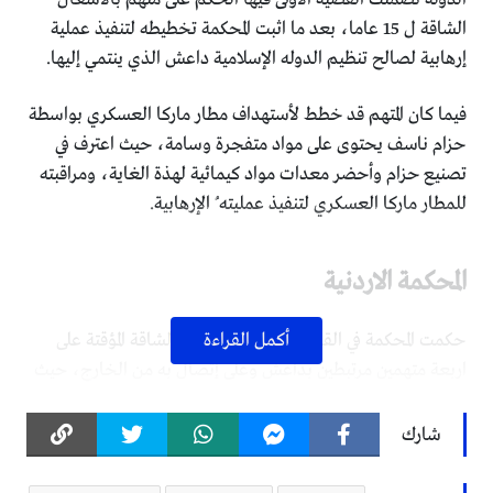
الشاقة ل 15 عاما، بعد ما اثبت المحكمة تخطيطه لتنفيذ عملية
إرهابية لصالح تنظيم الدوله الإسلامية داعش الذي ينتمي إليها.
فيما كان المتهم قد خطط لأستهداف مطار ماركا العسكري بواسطة
حزام ناسف يحتوى على مواد متفجرة وسامة، حيث اعترف في
تصنيع حزام وأحضر معدات مواد كيمائية لهذة الغاية، ومراقبته
للمطار ماركا العسكري لتنفيذ عمليته ُ الإرهابية.
المحكمة الاردنية
أكمل القراءة
حكمت المحكمة في القضية الثالثة بالأشغال الشاقة المؤقتة على
اربعة متهمين مرتبطين بداعش وعلى إتصال به من الخارج، حيث
طلب منهم التنظيم تنفيذ عمل إرهابي على الساحة الأردنية بقتل
جنود اردنيين، وتصوير العملية للقيام ببثها من خلال التنظيم،
شارك
كما قضت المحكمة بالأشغال الشاقة على ثلاثة اشخاص من
المؤيدين لتنظيم داعش، خططوا لتنفيذ أعمال إرهابية على الساحة