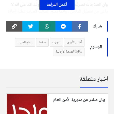
أكمل القراءة
وان العلاجات تصرف على المصابين بالمجاني، وقد اكد على انه لا
داعي من تعطيل المدارس، وانما يمنح الطالب المصاب عطلة إجازة
في منزلة لأجل الراحة والتشافي وعدم نقل العدوى لزملائة.
شارك
اشار الدكتور محمد العبد اللات مدير مديرية الأمراض السارية إلى
أن قسم الأستقصاء الوبائي الذي اجرتة الوزارة يشير إلى عدد
أخبار الأردن
الجرب
حكما
علاج الجرب
الحالات المصابة في المرض بلغ نحو 226 شخص من مختلف الفئات
الوسوم
العمرية، وقال الدكتور العبد اللات توفر العلاج اللازم وانه يعطى
وزارة الصحة الاردنية
بشكل جماعي لأفراد المنزل ولمدة ثلاث ايام لافتاً على انه سوف
يتحقق الشفاء إذا ما تم الألتزام بتناولة وفق لإرشادات الطبيب
حيث ُ تترواح حضانة المرض بين اسبوعين إلى ست اسابيع.
اخبار متعلقة
فيما شدد الدكتور العبد اللات على ضروة إتباع النصائح
والأرشادات، ومن اهما في عدم لمس الشخص المصاب وغسل
الملابس والشراشف والمناشف بشكل جيد وتنشيفها بشكل جيد
بيان صادر عن مديرية الأمن العام
ومن ثم نشرها على اشعة الشمس.