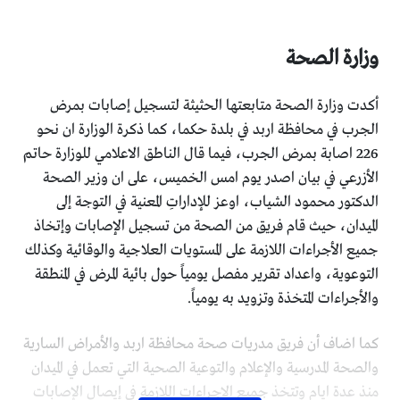
وزارة الصحة
أكدت وزارة الصحة متابعتها الحثيثة لتسجيل إصابات بمرض
الجرب في محافظة اربد في بلدة حكما، كما ذكرة الوزارة ان نحو
226 اصابة بمرض الجرب، فيما قال الناطق الاعلامي للوزارة حاتم
الأزرعي في بيان اصدر يوم امس الخميس، على ان وزير الصحة
الدكتور محمود الشياب، اوعز للإداراتِ المعنية في التوجة إلى
الميدان، حيث قام فريق من الصحة من تسجيل الإصابات وإتخاذ
جميع الأجراءات اللازمة على المستويات العلاجية والوقائية وكذلك
التوعوية، واعداد تقرير مفصل يومياً حول بائية المرض في المنطقة
والأجراءات المتخذة وتزويد به يومياً.
كما اضاف أن فريق مدريات صحة محافظة اربد والأمراض السارية
والصحة المدرسية والإعلام والتوعية الصحية التي تعمل في الميدان
منذ عدة ايام وتتخذ جميع الإجراءات اللازمة في إيصال الإصابات