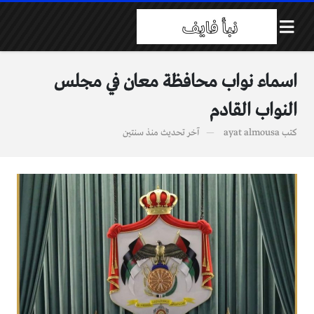
اسماء نواب محافظة معان في مجلس
النواب القادم
كتب
ayat almousa
آخر تحديث
منذ سنتين