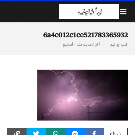
6a4c012c1ce521783365932
كتب
ابو تيم
آخر تحديث
منذ 4 أسابيع
شارك