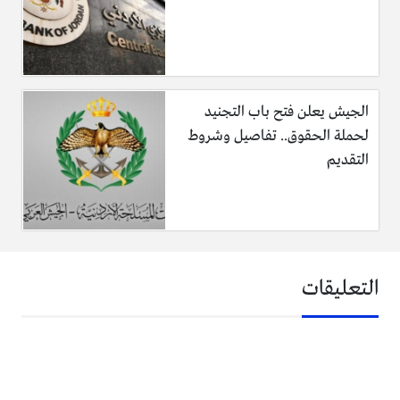
سيتم إلغاء الطلب.
د. سيتم إبلاغ المتقدم بموعد ومكان المقابلة عن طريق رسالة نصية
الجيش يعلن فتح باب التجنيد
(SMS) على رقمي الهاتف والتي تم إدخالها من قبل المتقدم .
لحملة الحقوق.. تفاصيل وشروط
التقديم
* الوثائق المطلوبة (يتم ارفاق الوثائق ادناه بملف PDF) .
التعليقات
أ. نموذج التفصيلات الشخصية معبأ حسب الأصول والذي يمكن
الحصول عليه عن طريق الرابط الالكتروني