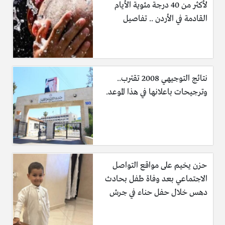
لأكثر من 40 درجة مئوية الأيام
القادمة في الأردن .. تفاصيل
هـ. أن لا يقل الطول المتقدم عن (160) سم وان يتناسب الطول مع
الوزن .
نتائج التوجيهي 2008 تقترب..
وترجيحات باعلانها في هذا الموعد.
و. أن يكون المتقدم حسن السيرة والسلوك وغير محكوم عليه
بجناية أو جنحه مخلة بالشرف.
ز. أن لا يكون له خدمة سابقة بالصبغة العسكرية او بالصبغة
حزن يخيم على مواقع التواصل
المدنية في القوات المسلحة الأردنية – الجيش العربي او الأجهزة
الاجتماعي بعد وفاة طفل بحادث
الأمنية.
دهس خلال حفل حناء في جرش