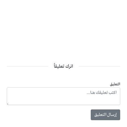
(https://dpatajneed.jaf.mail.jo/reg_file/sec.pdf).
ب. صورة عن الهوية الشخصية ممغنطة وغير منتهية مثبت عليها
الرقم الوطني .
اترك تعليقاً
جـ. الشهادة الجامعية المصدقة الأصلية أو صورة مصدقة عنها .
التعليق
د. شهادة الدبلوم الاصلية أو صورة مصدقة عنها .
هـ. شهادة مزاولة مهنة من وزارة الصحة الأردنية .