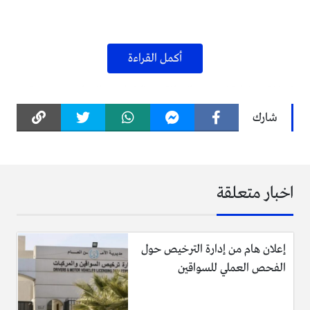
أكمل القراءة
كما تقدم إدارة ترخيص السائقين والمركبات، بالتعاون مع بلدية
الرصيفة، خدمات الترخيص والفحص الفني “المسائي” اعتبارا من
شارك
غد الأحد وحتى الخميس المقبل.
اخبار متعلقة
وستتواجد عربة الترخيص المتنقلة في الساحة المحاذية لمركز أمن
إعلان هام من إدارة الترخيص حول
المدينة بحي الحسين، من الثالثة ظهرا وحتى الثامنة مساء،
الفحص العملي للسواقين
لتقديم جميع خدمات الترخيص للسائقين ومركباتهم في المنطقة.