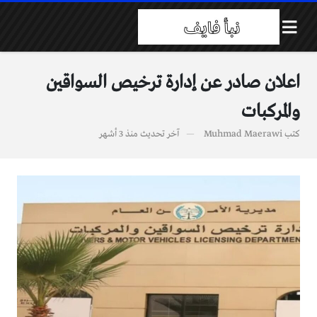
اعلان صادر عن إدارة ترخيص السواقين
والمركبات
كتب
Muhmad Maerawi
آخر تحديث
منذ 3 أشهر