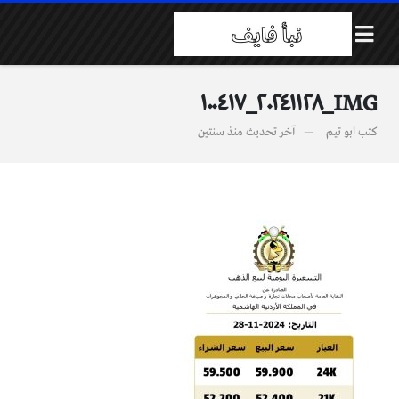
IMG_٢٠٢٤١١٢٨_١٠٠٤١٧
كتب
ابو تيم
آخر تحديث
منذ سنتين