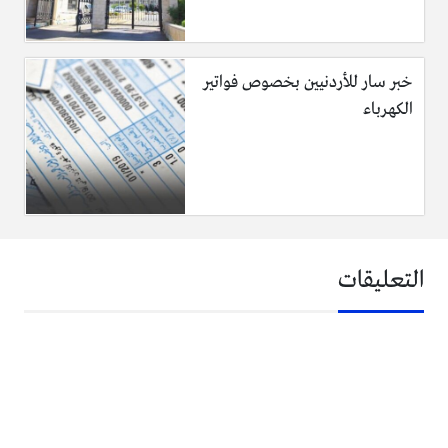
خبر سار للأردنيين بخصوص فواتير
الكهرباء
التعليقات