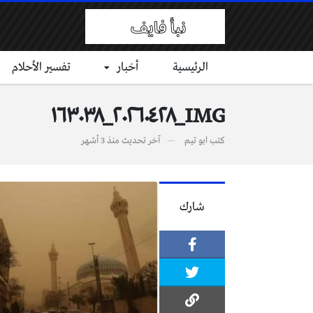
الرئيسية
أخبار
تفسير الأحلام
IMG_٢٠٢٦٠٤٢٨_١٦٣٠٣٨
كتب
ابو تيم
آخر تحديث
منذ 3 أشهر
شارك