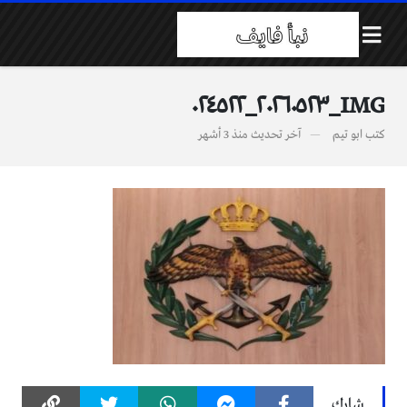
IMG_٢٠٢٦٠٥٢٣_٠٢٤٥٢٢
كتب
ابو تيم
آخر تحديث
منذ 3 أشهر
شارك