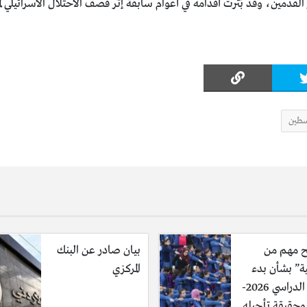
ور القدمين، وقد بُترت أقدامه في أعوام سابقة إثر قصف الاحتلال الاسرائيلي
طين
 مهم من
بيان صادر عن البنك
ية” بشأن بدء
المركزي
العام الدراسي 2026-