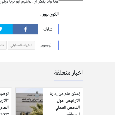
هذا واذ يذكر أن إبراهيم أبو ثريا مبت
الكون نيوز .
شارك
الوسوم
استهاد فلسطيني
فلس
اخبار متعلقة
إعلان هام من إدارة
توضيح
الترخيص حول
“الترب
الفحص العملي
للسواقين
2027 وحقيقة تأجيله