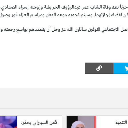
ناً بعد وفاة الشاب عمر عبدالرؤوف الخرابشة وزوجته إسراء الصمادي، إ
طن لقضاء إجازتهما. وسيتم تحديد موعد الدفن ومراسم العزاء فور وصول ا
اصل الاجتماعي المتوفين سائلين الله عز وجل أن يتغمدهم بواسع رحمته 
التنمية
الأمن السيبراني يحذر: