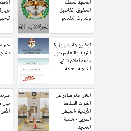
التجنيد لحملة
الاجتم
الحقوق.. تفاصيل
بزيار
وشروط التقديم
توجيه
توضيح هام من وزارة
خبر سا
التربية والتعليم حول
بشأن ف
موعد اعلان نتائج
الثانوية العامة
اعلان هام صادر عن
ضربة 
القوات المسلحة
بيان 
الأردنية -الجيش
الأمن 
العربي – شعبة
التجنيد