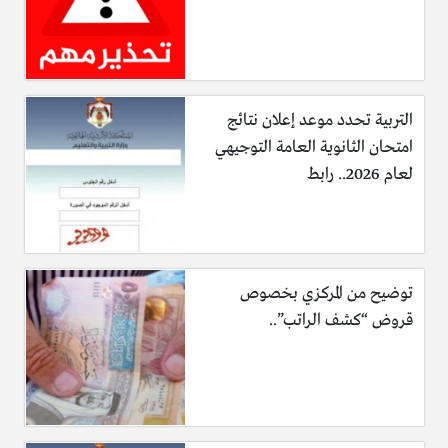
أن لا تتعدى أملاك رب الأسرة عن مبلغ 300000 ألف دينار
أردني .
أن لا يتعدى الدخل السنوي لرب الأسرة عن 12000 دينار
أردني.
التربية تحدد موعد إعلان نتائج
امتحان الثانوية العامة التوجيهي
لعام 2026.. رابط
توضيح من المركزي بخصوص
قروض “كشف الراتب”..