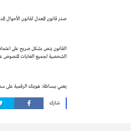
صدر قانون المعدل لقانون الأحوال المدنية لسنة ٢٠٢٦ ونُشر في ا
القانون ينص بشكل صريح على اعتماد الهو
الشخصية لجميع الغايات المنصوص عليه
يعني ببساطة: هويتك الرقمية على سند ص
شارك