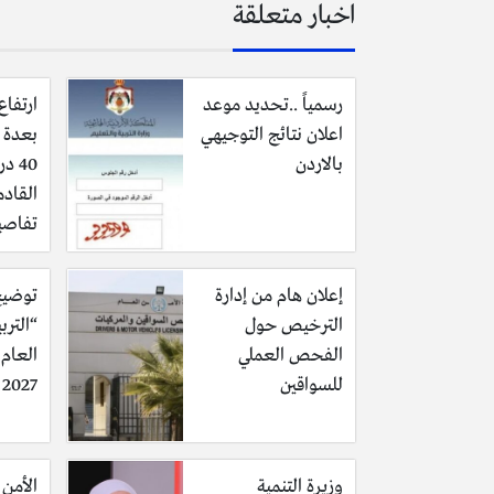
اخبار متعلقة
رسمياً ..تحديد موعد
ارتفاع
اعلان نتائج التوجيهي
بعدة 
بالاردن
40 د
القادم
تفاصي
إعلان هام من إدارة
توضيح
الترخيص حول
“الترب
الفحص العملي
للسواقين
2027 وحقيقة تأجيله
وزيرة التنمية
الأمن 