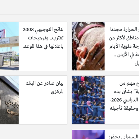
 الحرارة مجددا
نتائج التوجيهي 2008
مناطق لأكثر من
تقترب.. وترجيحات
رجة مئوية الأيام
باعلانها في هذا الموعد.
ة في الأردن ..
ل
 مهم من
بيان صادر عن البنك
ية” بشأن بدء
المركزي
العام الدراسي 2026-
السيبراني يحذر: