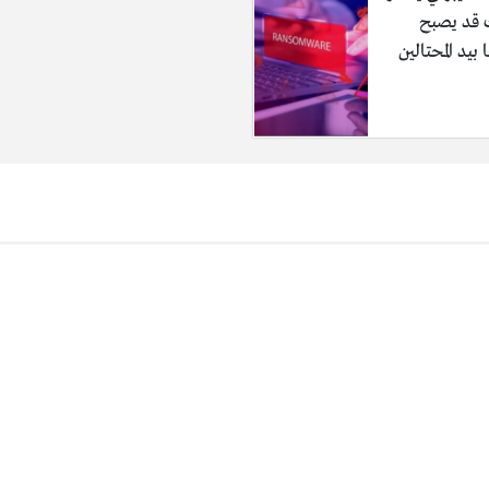
قد يصبح
 بيد المحتالين