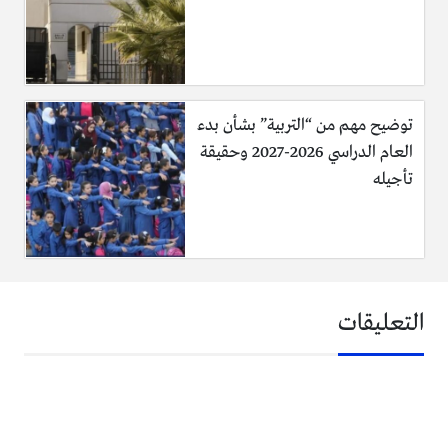
واكدت النقابة ان القرار يهدف كذلك الى الاستمرار في معالجة
الالتزامات المالية المتراكمة وتعزيز الاستقرار المالي للنقابة بما يضمن
الحفاظ على حقوق الهيئة العامة.
توضيح مهم من “التربية” بشأن بدء
العام الدراسي 2026-2027 وحقيقة
تاجيل اقساط السلف لمنتسبي القوات المسلحة والامن العام
تأجيله
من جانب اخر، اعلنت القيادة العامة للقوات المسلحة الاردنية –
الجيش العربي، ومديرية الامن العام، تاجيل القسط الشهري
للسلف الممنوحة للضباط وضباط الصف والافراد من صندوقي
التعاون والادخار لشهر ايار 2026.
التعليقات
واوضحت الجهات المعنية ان القرار ياتي بهدف التخفيف من الاعباء
المالية على منتسبي القوات المسلحة والاجهزة الامنية، بمناسبة