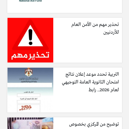
واقر المجلس كذلك سداد الذمم المالية المستحقة عن 116 غارمة
تحذير مهم من الأمن العام
ممن استوفين الشروط والمعايير المعتمدة لدى الصندوق، حيث بلغ
للأردنيين
اجمالي المبالغ المسددة 80 الفا و500 دينار.
التربية تحدد موعد إعلان نتائج
وخلال الاجتماع، جرى استعراض الوضع المالي للصندوق عن الربع
امتحان الثانوية العامة التوجيهي
الاول من العام الحالي، واطلع اعضاء المجلس على حجم الايرادات
لعام 2026.. رابط
والمصروفات والتبرعات الواردة، بما يضمن استمرار البرامج
الخيرية ووصولها الى مستحقيها باعلى درجات الكفاءة والشفافية.
توضيح من المركزي بخصوص