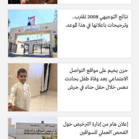
نتائج التوجيهي 2008 تقترب..
نقابة الاطباء البيطريين تصرف 200 دينار للمتقاعدين
وترجيحات باعلانها في هذا الموعد.
وفي سياق متصل، اعلن مجلس نقابة الاطباء البيطريين عن صرف
مبلغ 200 دينار لكل طبيب بيطري متقاعد من الامانات المالية
المستحقة له، تزامنا مع احتفالات المملكة بعيد الاستقلال الثمانين
وقرب حلول عيد الاضحى المبارك.
حزن يخيم على مواقع التواصل
الاجتماعي بعد وفاة طفل بحادث
دهس خلال حفل حناء في جرش
واوضح المجلس ان هذه الخطوة جاءت تقديرا لمسيرة العطاء
الطويلة التي قدمها الاطباء البيطريون المتقاعدون، ولدورهم في
خدمة المهنة والعمل النقابي على مدار سنوات طويلة.
إعلان هام من إدارة الترخيص حول
الفحص العملي للسواقين