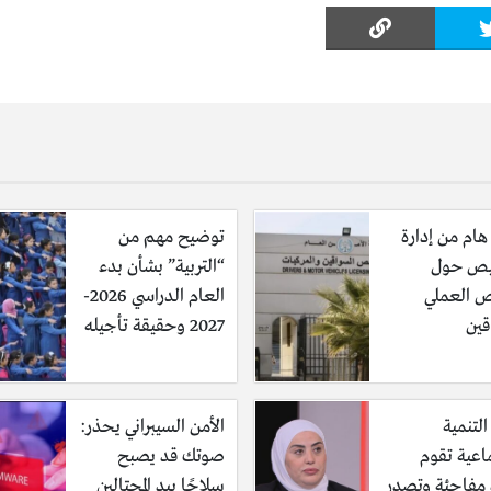
هام من إدارة
توضيح مهم من
يص حول
“التربية” بشأن بدء
 العملي
العام الدراسي 2026-
قين
2027 وحقيقة تأجيله
التنمية
الأمن السيبراني يحذر:
اعية تقوم
صوتك قد يصبح
ة مفاجئة وتصدر
سلاحًا بيد المحتالين