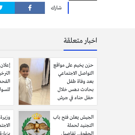
شارك
اخبار متعلقة
حزن يخيم على مواقع
إعلان 
التواصل الاجتماعي
الترخ
بعد وفاة طفل
الفحص
بحادث دهس خلال
للسوا
حفل حناء في جرش
الجيش يعلن فتح باب
وزيرة 
التجنيد لحملة
الاجتم
الحقوق.. تفاصيل
بزيار