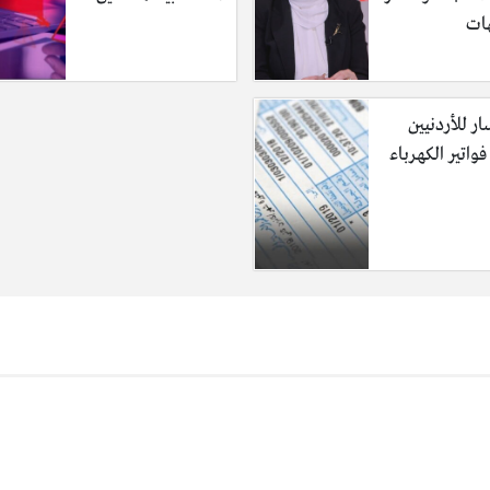
ات
ر للأردنيين
واتير الكهرباء