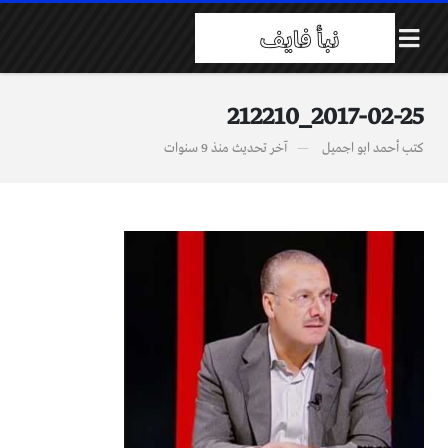
2017-02-25_212210
كتب
أحمد ابو اجميل
آخر تحديث
منذ 9 سنوات