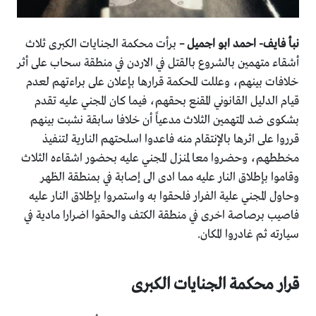
نبأ فايف- احمد ابو اجميل –
برأت محكمة الجنايات الكبرى ثلاث
أشقاء متهمين بالشروع بالقتل في الاردن في منطقة سحاب على أثر
خلافات بينهم، وعللت المحكمة قرارها بإعلان على براءتهم لعدم
قيام الدليل القانوني المقنع بحقهم، فيما كان المجني عليه تقدم
بشكوى ضد المتهمين الثلاث مدعياً أن خلافا سابقة نشبت بينهم
قرروا على اثرها بالإنتقام منه فاعدوا اسلحتهم النارية لتنفيذ
مخططهم، وحضروا معا لمنزل المجني عليه بحضور اشقاءه الثلاث
وقاموا بإطلاق النار عليه مما ادى الى إصابة في بمنطقة الظهر
وحاول المجني علية الفرار فلحقوا به واستمروا بإطلاق النار عليه
فاصيب برصاصة اخرى في منطقة الكتف والحقوا اضرارا مادية في
سيارته ثم غادروا المكان.
قرار محكمة الجنايات الكبرى