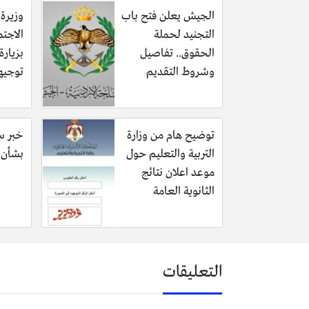
الجيش يعلن فتح باب
وزيرة 
التجنيد لحملة
الاجتم
الحقوق.. تفاصيل
بزيار
وشروط التقديم
توجيه
توضيح هام من وزارة
خبر سا
التربية والتعليم حول
بشأن ف
موعد اعلان نتائج
الثانوية العامة
التعليقات