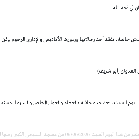
 في ذمة الله
اش خاصة، تفقد أحد رجالاتها ورموزها الأكاديمي والإداري المرحوم بإذن ال
ش العدوان (أبو شريف)
 اليوم السبت، بعد حياة حافلة بالعطاء والعمل المخلص والسيرة الحسنة بين
06 من مسجد السليحي الكبير ومنها لمقبرة القرية