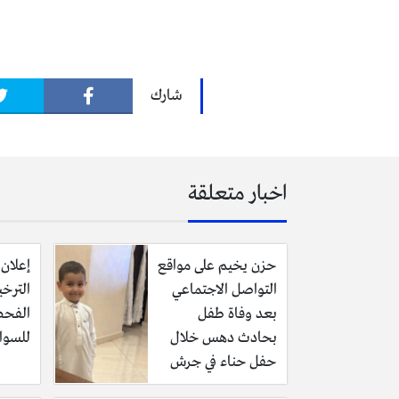
تقبل التعازي للرجال في قرية السليحي 
شارك
إنا لله وإنا اليه راجعون
اخبار متعلقة
ومن أبرز المناصب التي شغلها الفقيد
حزن يخيم على مواقع
إعلان 
الاجتماعي، ونائب رئيس جامعة اليرموك
التواصل الاجتماعي
الترخ
بعد وفاة طفل
الفحص
رحمه الله رحمة واسعة وأسكنه فسيح 
بحادث دهس خلال
للسوا
حفل حناء في جرش