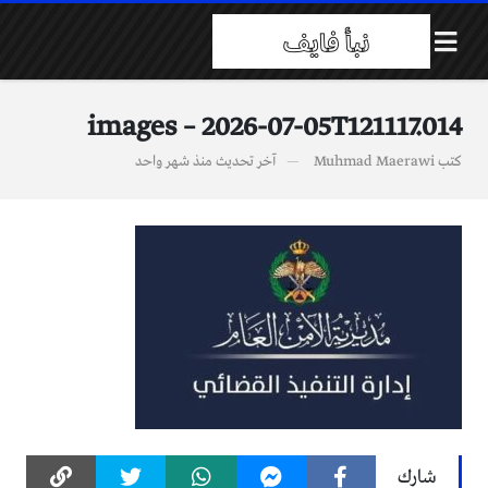
images – 2026-07-05T121117.014
كتب
Muhmad Maerawi
آخر تحديث
منذ شهر واحد
شارك