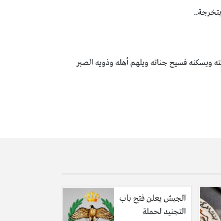
بتخرجة..
ه ويسكنه فسيح جناته ويلهم أهله وذويه الصبر
الجيش يعلن فتح باب
التجنيد لحملة