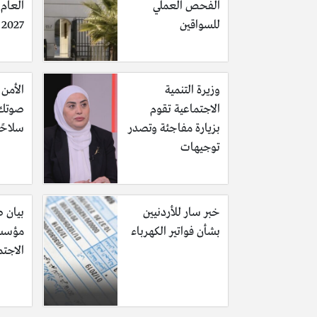
الفحص العملي
للسواقين
2027 وحقيقة تأجيله
وزيرة التنمية
الأمن 
الاجتماعية تقوم
صوتك 
بزيارة مفاجئة وتصدر
سلاحًا
توجيهات
خبر سار للأردنيين
بيان 
بشأن فواتير الكهرباء
مؤسسة
الاجت