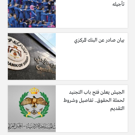
درجات الحرارة، أصبح اللاجئين والنازحون داخل الأراضي العراقية
تأجيله
في أمس الحاجة لمأوى لتجنب الصقيع والأمطار والعواصف
الثلجية، ونظراً لذلك من المنتظر أن يساهم تبرع مؤسسة القلب
الكبير بتوفير رزم المأوى الطارئ 1899 نازح من مدينة الموصل في
العراق.
بيان صادر عن البنك المركزي
المصادر
(الهجرة معنا)
(unhcr)
الجيش يعلن فتح باب التجنيد
لحملة الحقوق.. تفاصيل وشروط
التقديم