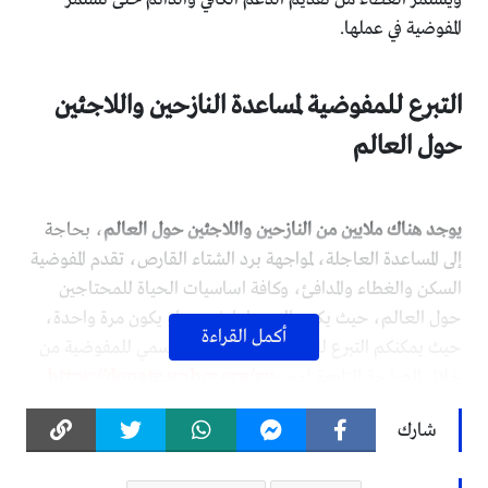
المفوضية في عملها.
التبرع للمفوضية لمساعدة النازحين واللاجئين
حول العالم
يوجد هناك ملايين من النازحين واللاجئين حول العالم
، بحاجة
إلى المساعدة العاجلة، لمواجهة برد الشتاء القارص، تقدم المفوضية
السكن والغطاء والمدافئ، وكافة اساسيات الحياة للمحتاجين
حول العالم، حيث يكون التبرع اما شهري او يكون مرة واحدة،
أكمل القراءة
حيث يمكنكم التبرع للمفوضية عبر الموقع الرسمي للمفوضية من
خلال الصفحة التابعة لهم
https://donate.unhcr.org/gu-
.
ar/syria
شارك
موقع نبأ فايف لا يستقبل أي تبرعات، والتبرع يكون من خلال