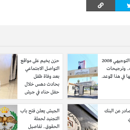
نتائج التوجيهي 2008
حزن يخيم على مواقع
.. وترجيحات
التواصل الاجتماعي
ها في هذا الموعد.
بعد وفاة طفل
بحادث دهس خلال
حفل حناء في جرش
ادر عن البنك
الجيش يعلن فتح باب
ي
التجنيد لحملة
الحقوق.. تفاصيل