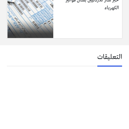
خبر سار للأردنيين بشأن فواتير
الكهرباء
التعليقات