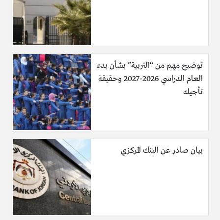
اللجوء فقط بل أنما على مستوى الحياة الإجتماعية والإندماج في
المجتمع بشكل عام فكما ذكرنا في السطور السابقة أن شعب
لوكسمبورغ اعزل
لمزيد من المعلومات عن
دائرة الهجرة الخاص في بدوقية
لوكسمبورغ
توضيح مهم من “التربية” بشأن بدء
العام الدراسي 2026-2027 وحقيقة
تأجيله
بيان صادر عن البنك المركزي