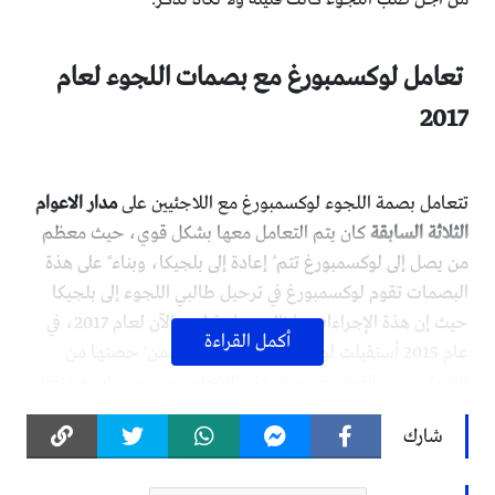
تعامل لوكسمبورغ مع بصمات اللجوء لعام
2017
تتعامل بصمة اللجوء لوكسمبورغ مع اللاجئيين على
مدار الاعوام
الثلاثة السابقة
كان يتم التعامل معها بشكل قوي، حيث معظم
من يصل إلى لوكسمبورغ تتم ُ إعادة إلى بلجيكا، وبناء ً على هذة
البصمات تقوم لوكسمبورغ في ترحيل طالبي اللجوء إلى بلجيكا
حيث إن هذة الإجراءات ما زالت سارية لحد الآن لعام 2017، في
أكمل القراءة
عام 2015 أستقبلت لوكسمبورغ 515 لاجئاً ضمن َ حصتها من
اللاجئيين من المفوضية، حيث كان اللاجئون من جنسيات مختلفة
معظمهم من أريتريا ومن نيجيريا.
شارك
لوكسمبورغ ليست من الدول
التي يطمح لها الكثير من طالبي