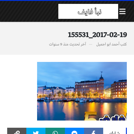
2017-02-19_155531
كتب
أحمد ابو اجميل
آخر تحديث
منذ 9 سنوات
شارك