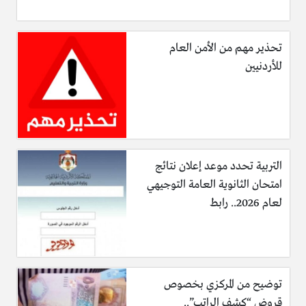
تحذير مهم من الأمن العام
للأردنيين
التربية تحدد موعد إعلان نتائج
امتحان الثانوية العامة التوجيهي
فانكوفر : تعدُ هذا المدينة
من افضل المدن للعيش فيها ولكن
لعام 2026.. رابط
تختلف عن تورنتو كثيراً في الكثير من المميزات، لكن تعدُ فرصة
العمل في فانكوفر أفضل من تورنتو لكن طبيعة العمل في فانكوفر
تختلف بسبب إعتماد المدينة بشكل كبير على السياحة.
مونتريال :
حيث تأتي هذة المدينة في المرتبة الثالثة من افضل المدن في
توضيح من المركزي بخصوص
كندا للهجرة والعيش فيها، افضل مميزة في مونتريال هي الأمان
قروض “كشف الراتب”..