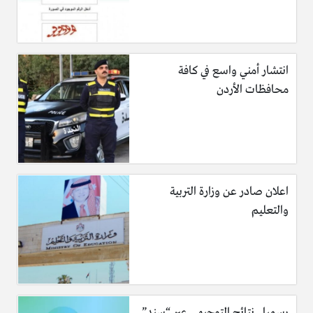
التي يجب علية الألتزام بها بالترتيب، ومن ثم البدء في جمع
المعلومات عن كندا، فلا يجب على الشخص ان يعتمد على
كلام الأشخاص او ما يسمعه منهم، بل يجب على الشخص
في البحث عن معلومات عن الهجرة إلى كندا، وان يكون
انتشار أمني واسع في كافة
البحث عن ملف الهجرة إلى كندا بحثاً شاملاً، والبحث عن
محافظات الأردن
المدينة التي سوف يعيش فيها.
يجب على الشخص في البحث عن الأجر الذي سوف يتقاضاه
بعد حصوله على العمل في كندا، وهو امر هام جداً ، ومن ثم
يقوم الشخص في مقارنة الأجر في مستوى المعيشة سوا أكان
الشخص سوف يهاجر إلى كندا لوحدة او مع أسرتة ِ.
اعلان صادر عن وزارة التربية
والتعليم
أفضل المدن في كندا
رسميا.. نتائج التوجيهي عبر “سند”