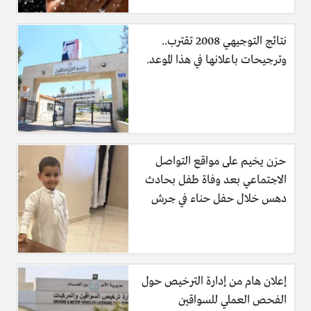
ارتفاع سقف الحريات في البرتغال، وعدم الاضطهاد الديني،
أو الاضطهاد على أساس العرق، او الاضطهاد لأي سبب كان.
نتائج التوجيهي 2008 تقترب..
تعد البرتغال احدى دول شنغن، وتعد هذة المميزة من اهم
وترجيحات باعلانها في هذا الموعد.
مميزات الهجرة إلى البرتغال، خصوصاً أمام من يرغبون في
الهجرة إلى البرتغال، وذلك من خلال الاستثمار، إذ يسمح
لهم في الحصول على إقامة في البرتغال والتنقل في دول
شنغن.
حزن يخيم على مواقع التواصل
ما هي دول شنغن
الاجتماعي بعد وفاة طفل بحادث
دهس خلال حفل حناء في جرش
المانيا.
فرنسا.
النرويج.
الدنمارك.
إعلان هام من إدارة الترخيص حول
ليختنشتارين
الفحص العملي للسواقين
بلجيكا.