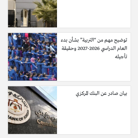
سويسرا.
بولندا.
النمسا.
ايطاليا.
هنغاريا.
توضيح مهم من “التربية” بشأن بدء
التشيك.
العام الدراسي 2026-2027 وحقيقة
اليونان.
تأجيله
استونيا.
آيسلندا.
فنلندا.
استونيا.
بيان صادر عن البنك المركزي
مالطا.
لاتفيا.
سلوفاكيا.
البرتغال.
السويد.
اسبانيا.