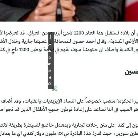
أن بلادة تستقبل هذا العام 1200 لاجئ أيزيدي من العراق، قد تعرضوا لأضطهاد من قبل
أ
لأراضي الكندية، وقال احمد حسين للصحافة أن عمليتنا جارية وخلال الأش
ح
كندية واضاف ان حكومتنا سوف تقوم في إعادة توطين 1200 ناجِِ في كندا.
م
د
ح
حسين
س
ي
ن
يز الحكومة منصب خصوصاً على النساء الإيزيديات والفتيات، وقد أضاف ق
 السبب في اننا نساعد على إعادة توطين جميع الأطفال الذين قد نجوا م
لون إلى كندا على متن رحلات تجارية وبمعدل خاضع للسيطرة بطريقة لاتص
ة هذة المبادرة بي 28 مليون دولار كندي اي ما يعادل 20 يورو.