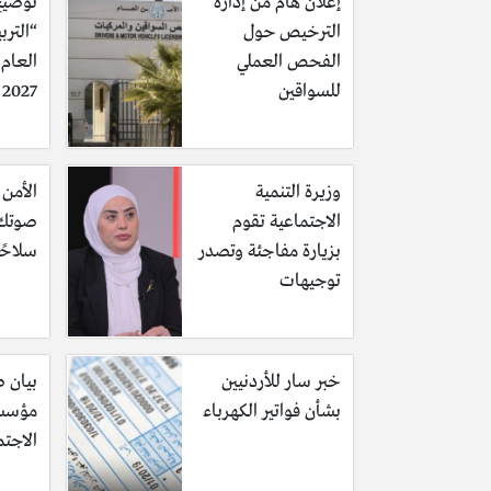
إعلان هام من إدارة
توضيح
الترخيص حول
“الترب
الفحص العملي
للسواقين
2027 وحقيقة تأجيله
وزيرة التنمية
الأمن 
الاجتماعية تقوم
صوتك 
بزيارة مفاجئة وتصدر
سلاحًا
توجيهات
خبر سار للأردنيين
بيان 
بشأن فواتير الكهرباء
مؤسسة
الاجت