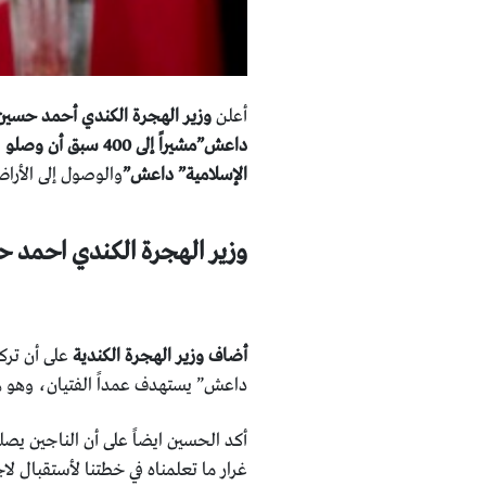
أعلن
وزير الهجرة الكندي أحمد حسين
داعش”مشيراً إلى 400 سبق أن وصلو
ا
الإسلامية” داعش”
والوصول إلى الأراضي ال
وزير الهجرة الكندي احمد 
أضاف وزير الهجرة الكندية
على أن ترك
داعش” يستهدف عمداً الفتيان، وهو هو
أكد الحسين ايضاً على أن الناجين يص
غرار ما تعلمناه في خطتنا لأستقبال لاجئين سورين، حيث قدر