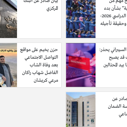
 مهم من
بيان صادر عن البنك
ية” بشأن بدء
المركزي
العام الدراسي 2026-
السيبراني يحذر:
حزن يخيم على مواقع
قد يصبح
التواصل الاجتماعي
 بيد المحتالين
بعد وفاة الشاب
الفاضل شهاب راكان
مرعي كريشان
صادر عن
 الضمان
ماعي