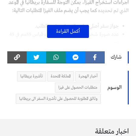
اجراءات استخراج الفيزا، يمكن التوجة للسفارة بريطانيا في الموعد
الذي تم تحديده
كما يجب أن يضم ملف الفيزا المتطلبات التالية:
جواز سفر أصلي ساري المفعول بمقدم الطلب.
أكمل القراءة
عدد صورة شخصية ملونة بخلفية بيضاء قياس 55مم في 45
مم.
أن يكون جواز السفر صالح لمدة 6 شهور من تاريخ تقديم
شارك
طلب تأشيرة بريطانيا ، وأن يضم جواز السفر صفحات
فارغة.
تذاكر سفر من والى المملكة المتحدة.
أخبار الهجرة
المملكة المتحدة
تأشيرة بريطانيا
أثبات القدرة المالية للإنفاق فترة الإقامة في بريطانيا، كما
الوسوم
متطلبات الحصول على فيزا
يمكن تقديم كشف حساب بنكي لآخر 6 شهور.
وثائق المطلوبة للحصول على تأشيرة السفر الى بريطانيا
حجر فندق في المملكة المتحدة.
كشف راتب لآخر 6 شهور أذا كان الشخص يعمل في جهة
عمل.
خطاب دعوة الشركة او المؤسسة العاملة في بريطانيا بالنسبة
اخبار متعلقة
لـــ تأشيرة بريطانيا لرجال الأعمال.