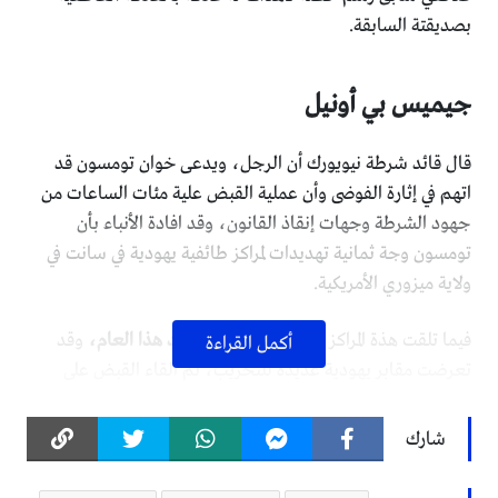
بصديقتة السابقة.
جيميس بي أونيل
قال قائد شرطة نيويورك أن الرجل، ويدعى خوان تومسون قد
اتهم في إثارة الفوضى وأن عملية القبض علية مئات الساعات من
جهود الشرطة وجهات إنقاذ القانون، وقد افادة الأنباء بأن
تومسون وجة ثمانية تهديدات لمراكز طائفية يهودية في سانت في
ولاية ميزوري الأمريكية.
فيما تلقت هذة المراكز على اكثر من
100 تهديد هذا العام،
وقد
أكمل القراءة
تعرضت مقابر يهودية عديدة للتخريب، تم القاء القبض على
الرجل في سانت لويس وسوف يمثل أمام المحكمة في وقت لاحق.
شارك
اضافة إلى إتهامة في توجية تهديدات ضد مؤسسة يهودية في يناير/
كانون وفبراير/ شباط من هذا العام 2017، كان تومسون متهماً