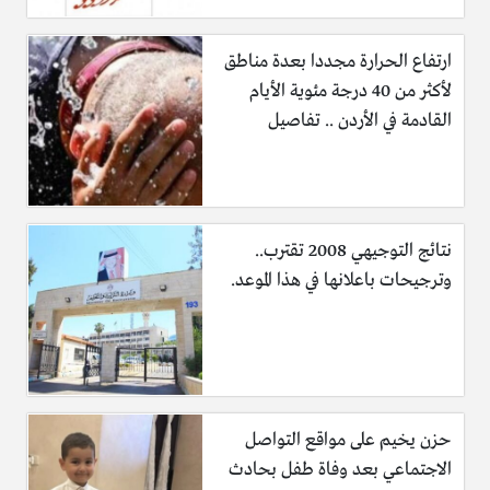
اليمني السابق علي عبد الله صالح لمحاولة اغتيال جديدة وبنفس
الطريقة ففي سبتمبر من العام 2016 كشف مصدر مقرب من
ارتفاع الحرارة مجددا بعدة مناطق
الرئيس السابق أن القوات الخاصة اليمنية، نجحت في حمايته.
لأكثر من 40 درجة مئوية الأيام
القادمة في الأردن .. تفاصيل
المرة الرابعة
في أكتوبر لعام 2016 تعرض الرئيس اليمني علي عبد الله صالح الى
عملية اغتيال جديدة من جانب الحوثيين، وتمت محاصرته بجبل
نتائج التوجيهي 2008 تقترب..
النقم في العاصمة اليمنية صنعاء، ووقعت اشتباكات بين حراسه
وترجيحات باعلانها في هذا الموعد.
وبين الحوثيين نتج عنها مقتل 4 من حراس الرئيس الراحل و 3 من
الحوثيين بشارع الخمسين في صنعاء.
المرة الخامسة
حزن يخيم على مواقع التواصل
في أغسطس لعام 2017 تعرض الرئيس اليمني صالح الى عملية
الاجتماعي بعد وفاة طفل بحادث