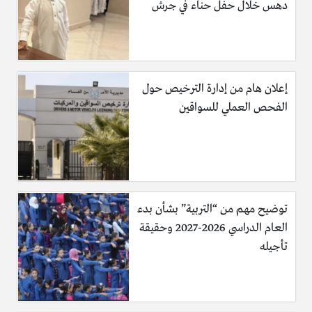
اغتيال، حيث ترقب مجموعة حوثون خروجه من منزله لتصفيته،
دهس خلال حفل حناء في جرش
وتدخل حراسه على الفور، واشتبكوا معهم، مما أفشل المخطط
الذي كان يعتمد على تصفية الرئيس الراحل علي عبد الله صالح
بإطلاق نار على موكبه لحظة خروجه من البوابه الجنوبية لمنزلة
أثناء ذهابه الى ميدان السبعين لحضور مهرجان الاحتفال بمرور
إعلان هام من إدارة الترخيص حول
34 عاماً على تأسيس حزبه.
الفحص العملي للسواقين
المرة السادسة والأخيرة
تعرض الرئيس اليمني صالح في عصر يوم الأثنين 4 ديسمبر 2017
لمحاولة الاغتيال السادسة والأخيرة بعدما نصب له الحوثيين كميناً
توضيح مهم من “التربية” بشأن بدء
أنتهى بقنصه في رأسه ليتلقى مصرعه في الحال لينتهي محاولات
العام الدراسي 2026-2027 وحقيقة
اغتياله للأبد.
تأجيله
(الوكيل الأخباري)