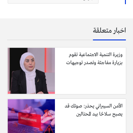
سيتم اعلان نتائج تنسيق الدبلومات الفنية في مصر للعام الدراسي
2018 الكترونيا وذلك من خلال زيارة البوابة الإلكترونية التابعة
لوزارة التعليم العالي في مصر من خلال الرابط التالي :
اخبار متعلقة
https:tansik.egypt.gov.egapplication.
وزيرة التنمية الاجتماعية تقوم
بزيارة مفاجئة وتصدر توجيهات
الأمن السيبراني يحذر: صوتك قد
يصبح سلاحًا بيد المحتالين