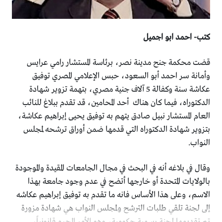
كتب- احمد ابو اجميل
قضت محكمة جنح مدينة نصر، برئاسة المستشار رامي عرايس
وأمانة سر احمد أبو السعود، حبس الإعلامي المصري توفيق
عكاشة سنة وكفالة 5 آلاف جنية مصري، بتهمة تزوير شهادة
الدكتوراه، فيما كان هناك أحد المحامين، قد تقدم ببلاغ للنائب
العام المستشار نبيل صادق يتهم به توفيق يحيى إبراهيم عكاشة،
بتزوير شهادة الدكتوراه التي قدمها ضمن أوراق ترشحه لمجلس
النواب.
وقال في بلاغه أنه في البحث في مجال الجامعات المقيدة والموجودة
بالولايات المتحدة أو خارجها أتضح في عدم وجود جامعة بهذا
الاسم، وعلى هذا الأساس فانه ما تقدم به توفيق إبراهيم عكاشه
إلى لجنة تلقي طلبات الترشح ولمجلس النواب هي شهادة مزورة
تم تقديمها لجنة رسمية حكومية، وهو الأمر المجرم قانونياً،