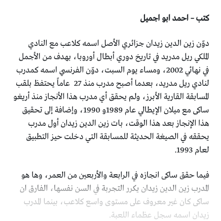
كتب – احمد ابو اجميل
دوّن زين الدين زيدان جزائري الأصل اسمه كلاعب مع النادي
الملكي ريل مدريد في تاريخ دوري أبطال أوروبا، بهدف من الأجمل
في نهائي 2002، ومساء يوم السبت، دوّن الفرنسي اسمه كمدرب
لنادي ريل مدريد، بعدما أصبح مدرب منذ 27 عاماً يحتفظ بلقب
المسابقة القارية الأبرز، ولم يحقق أي مدرب هذا الأنجاز منذ أريغو
ساكى مع ميلان الإيطالي عام 1989و 1990، وإضافة إلى تحقيق
هذا الإنجاز بعد هذا الوقت، بات زين الدين زيدان أول مدرب
يحققه في الصيغة الحديثة للمسابقة التي دخلت حيز التطبيق
لعام 1993.
فيما حقق ساكى انجازه في الرابعة والأربعين من العمر، وها هو
المدرب زين الدين زيدان يكرر التجربة في السن نفسها، الفارق ان
ساكى كان غير معروف على مستوى واسع كلاعب، بينما المدرب
زيدان اسمه سجل عظماء اللعبة.