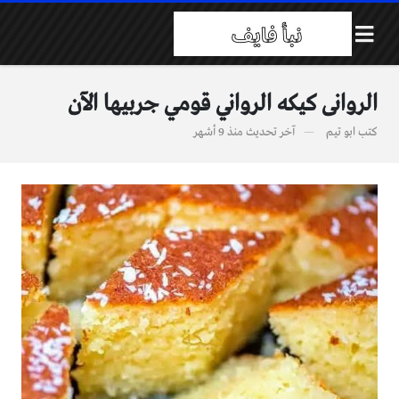
الروانى كيكه الرواني قومي جربيها الآن
كتب
ابو تيم
آخر تحديث
منذ 9 أشهر